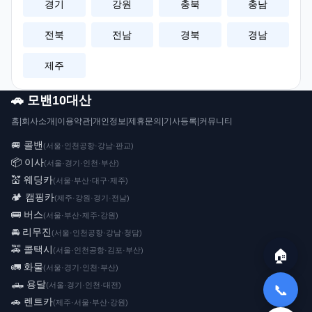
경기
강원
충북
충남
전북
전남
경북
경남
제주
🚗 모밴10대산
홈
|
회사소개
|
이용약관
|
개인정보
|
제휴문의
|
기사등록
|
커뮤니티
🚐 콜밴
(서울·인천공항·강남·판교)
📦 이사
(서울·경기·인천·부산)
💒 웨딩카
(서울·부산·대구·제주)
🏕️ 캠핑카
(제주·강원·경기·전남)
🚌 버스
(서울·부산·제주·강원)
🚘 리무진
(서울·인천공항·강남·청담)
🚕 콜택시
(서울·인천공항·김포·부산)
🏠
🚛 화물
(서울·경기·인천·부산)
🛻 용달
(서울·경기·인천·대전)
📞
🚗 렌트카
(제주·서울·부산·강원)