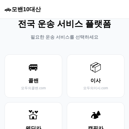
🚗
모밴10대산
전국 운송 서비스 플랫폼
필요한 운송 서비스를 선택하세요
🚐
📦
콜밴
이사
모두의콜밴.com
모두의이사.com
💒
🏕️
웨딩카
캠핑카